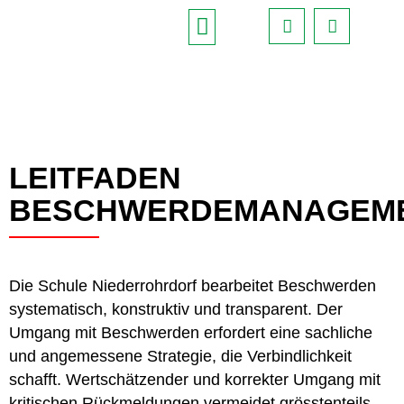
Mitarbeitende & Schulbeteiligte
Generationen im Klassenzimmer
Ausserschulische Angebote
Djembé spielen im Kindergarten
Tanz für Freundschaft – SRF Aktion
Lehrpersonen Kindergarten
Integrierter Heilpädagogik (IHP)
Deutsch als Zweitsprache (DaZ)
Schulpsychologischer Dienst
Hausaufgaben -und Lernzeit
Anmeldung Primarschule (1.-6. Klasse)
Absenzen von Lernenden
Search Bu
Search
for:
LEITFADEN
BESCHWERDEMANAGEM
Die Schule Niederrohrdorf bearbeitet Beschwerden
systematisch, konstruktiv und transparent. Der
Umgang mit Beschwerden erfordert eine sachliche
und angemessene Strategie, die Verbindlichkeit
schafft. Wertschätzender und korrekter Umgang mit
kritischen Rückmeldungen vermeidet grösstenteils